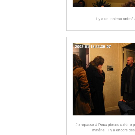
Il y a un tableau animé
2002-01-18 22:39:07
Je repasse à Deux pièces cuisine 
matériel. Il y a encore des