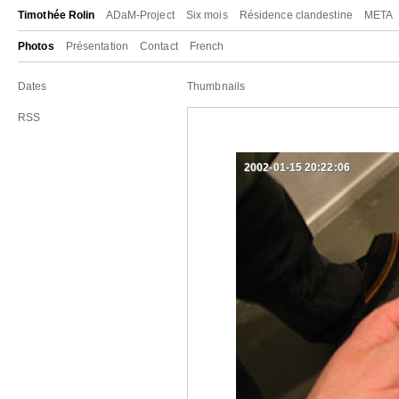
Timothée Rolin
ADaM-Project
Six mois
Résidence clandestine
META
Photos
Présentation
Contact
French
Dates
Thumbnails
RSS
2002-01-15 20:22:06