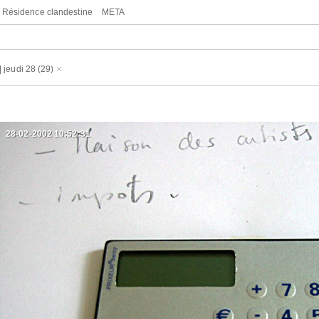
Résidence clandestine
META
|
jeudi 28
(29)
28-02-2002 10:52:31