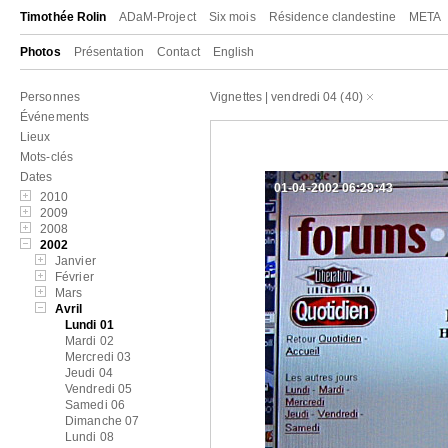
Timothée Rolin
ADaM-Project
Six mois
Résidence clandestine
META
Photos
Présentation
Contact
English
Personnes
Vignettes
|
vendredi 04
(40)
Événements
Lieux
Mots-clés
Dates
01-04-2002 06:29:43
2010
2009
2008
2002
Janvier
Février
Mars
Avril
Lundi 01
Mardi 02
Mercredi 03
Jeudi 04
Vendredi 05
Samedi 06
Dimanche 07
Lundi 08