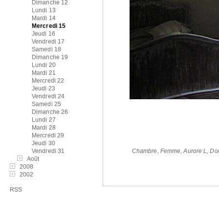
Dimanche 12
Lundi 13
Mardi 14
Mercredi 15
Jeudi 16
Vendredi 17
Samedi 18
Dimanche 19
Lundi 20
Mardi 21
Mercredi 22
Jeudi 23
Vendredi 24
Samedi 25
Dimanche 26
Lundi 27
Mardi 28
Mercredi 29
Jeudi 30
Vendredi 31
Chambre
,
Femme
,
Aurore L
,
Dom
Août
2008
2002
RSS