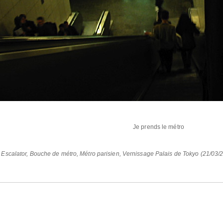
Je prends le métro
Escalator
,
Bouche de métro
,
Métro parisien
,
Vernissage Palais de Tokyo (21/03/