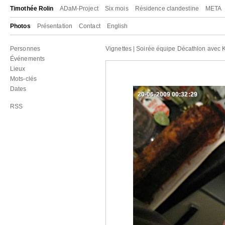
Timothée Rolin
ADaM-Project
Six mois
Résidence clandestine
META
Photos
Présentation
Contact
English
Personnes
Vignettes
|
Soirée équipe Décathlon avec K
Événements
Lieux
Mots-clés
Dates
20-06-2009 00:32:29
RSS