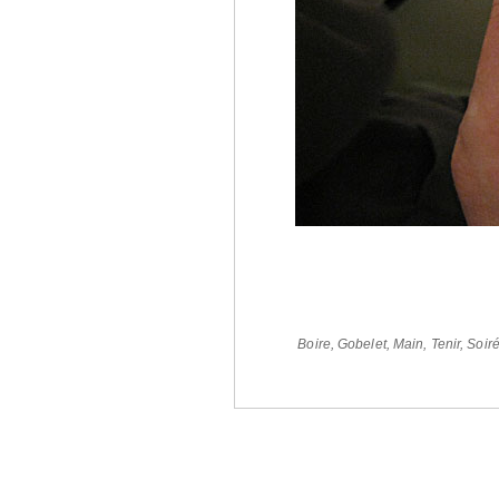
Boire
,
Gobelet
,
Main
,
Tenir
,
Soir