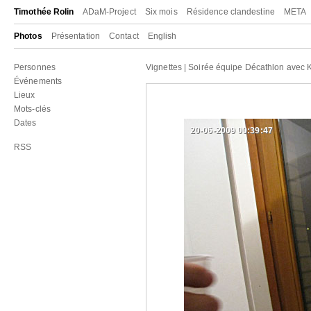
Timothée Rolin
ADaM-Project
Six mois
Résidence clandestine
META
Photos
Présentation
Contact
English
Personnes
Vignettes
|
Soirée équipe Décathlon avec K
Événements
Lieux
Mots-clés
Dates
20-06-2009 00:39:47
RSS