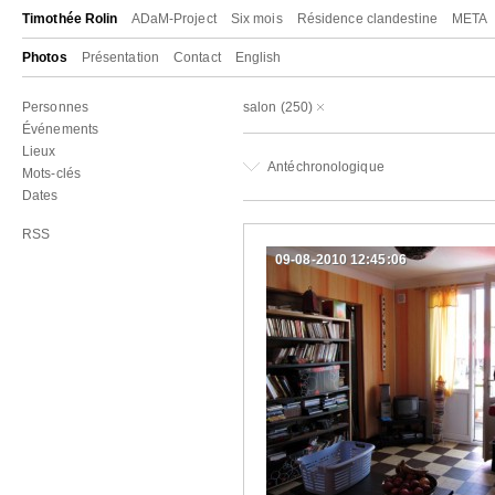
Timothée Rolin
ADaM-Project
Six mois
Résidence clandestine
META
Photos
Présentation
Contact
English
Personnes
salon
(250)
Événements
Lieux
Antéchronologique
Mots-clés
Dates
RSS
09-08-2010 12:45:06