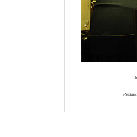
J
Restaura