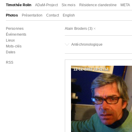
Timothée Rolin
ADaM-Project
Six mois
Résidence clandestine
META
Photos
Présentation
Contact
English
Personnes
Alain Broders
(3)
Événements
Lieux
Antéchronologique
Mots-clés
Dates
RSS
12-12-2002 18:52:12