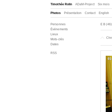
Timothée Rolin
ADaM-Project
Six mois
Photos
Présentation
Contact
English
Personnes
E B
(46
Événements
Lieux
Chr
Mots-clés
Dates
RSS
01