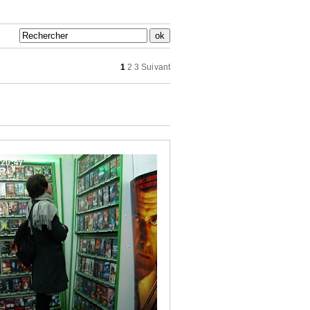
1
2
3
Suivant
:20:47