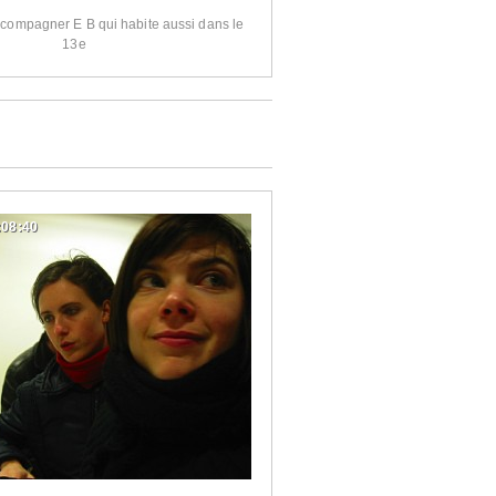
ccompagner E B qui habite aussi dans le
13e
:08:40