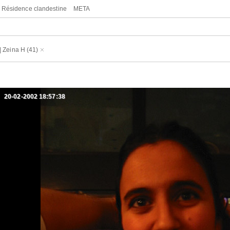
Résidence clandestine
META
|
Zeina H
(41)
20-02-2002 18:57:38