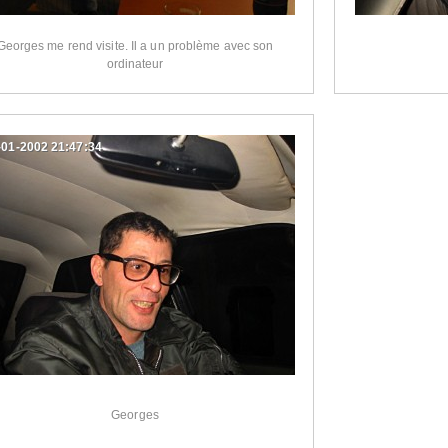
Georges me rend visite. Il a un problème avec son
ordinateur
-01-2002 21:47:34
Georges