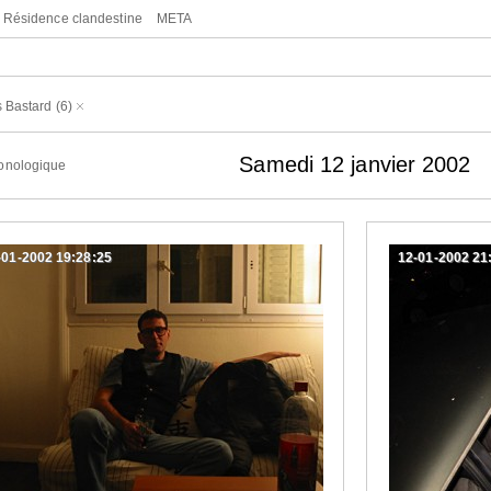
Résidence clandestine
META
 Bastard
(6)
Samedi 12 janvier 2002
onologique
-01-2002 19:28:25
12-01-2002 21