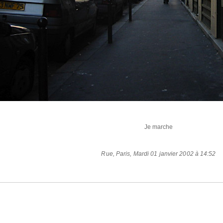
Je marche
Rue
,
Paris
,
Mardi 01 janvier 2002 à 14:52