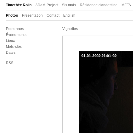
Timothée Rolin
ADaM-Project
Six mois
Résidence clandestine
META
Photos
Présentation
Contact
English
Personnes
Vignettes
Événements
Lieux
Mots-clés
Dates
01-01-2002 21:01:02
RSS