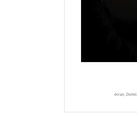
écran
,
Domici