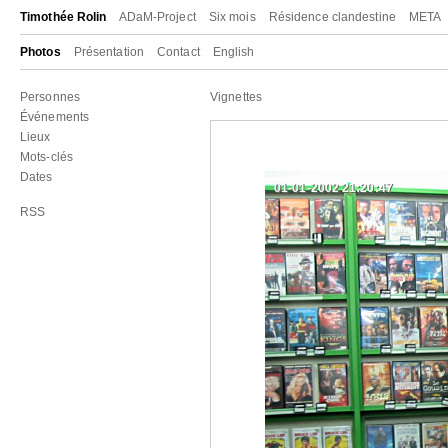
Timothée Rolin
ADaM-Project
Six mois
Résidence clandestine
META
Photos
Présentation
Contact
English
Personnes
Vignettes
Événements
Lieux
Mots-clés
Dates
01-01-2002 21:20:47
RSS