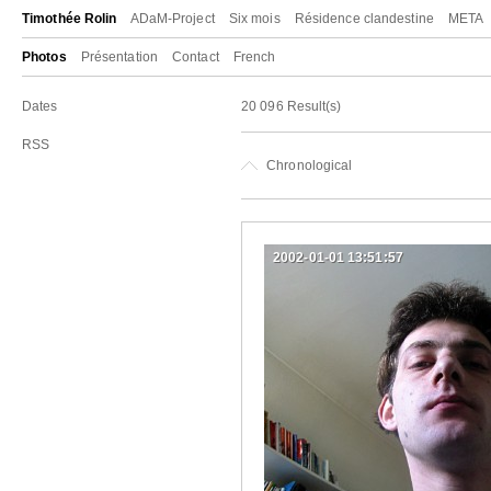
Timothée Rolin
ADaM-Project
Six mois
Résidence clandestine
META
Photos
Présentation
Contact
French
Dates
20 096 Result(s)
RSS
Chronological
2002-01-01 13:51:57