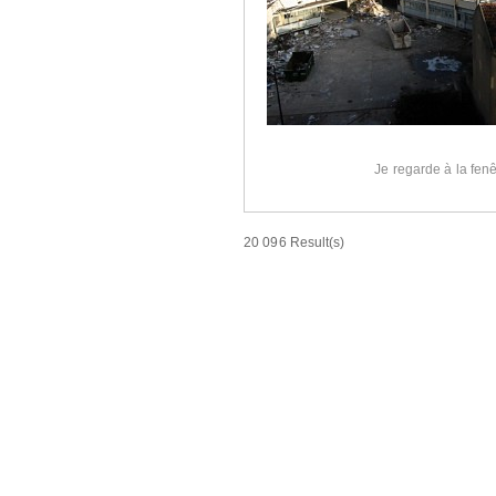
Je regarde à la fenê
20 096 Result(s)