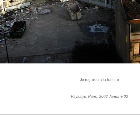
Je regarde à la fenêtre
Paysage
,
Paris
,
2002 January 02