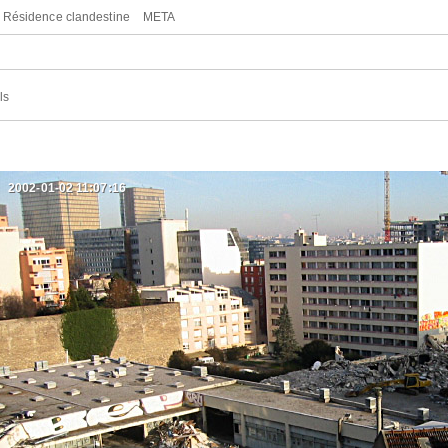
Résidence clandestine
META
ls
2002-01-02 11:07:16