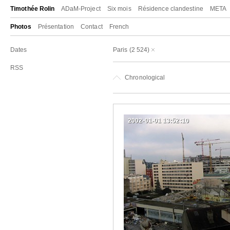
Timothée Rolin
ADaM-Project
Six mois
Résidence clandestine
META
Photos
Présentation
Contact
French
Dates
Paris
(2 524)
RSS
Chronological
2002-01-01 13:52:10