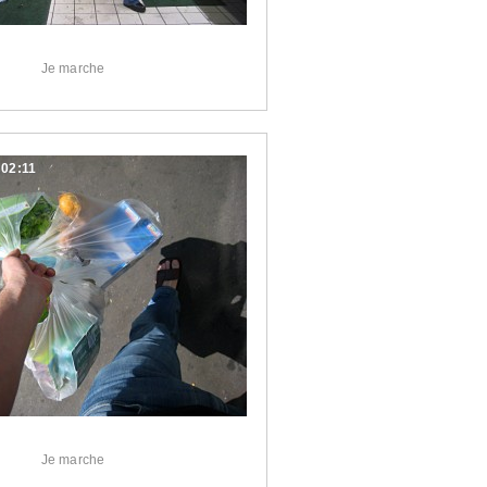
Je marche
:02:11
Je marche