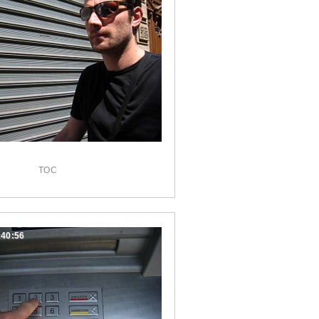
TOC
:40:56