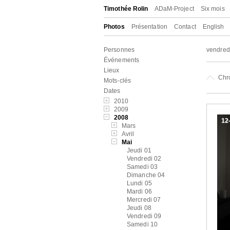
Timothée Rolin
ADaM-Project
Six mois
Photos
Présentation
Contact
English
Personnes
vendred
Événements
Lieux
Chr
Mots-clés
Dates
2010
2009
2008
12
Mars
Avril
Mai
Jeudi 01
Vendredi 02
Samedi 03
Dimanche 04
Lundi 05
Mardi 06
Mercredi 07
Jeudi 08
Vendredi 09
Samedi 10