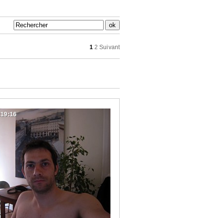
1
2
Suivant
:19:16