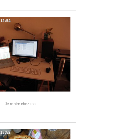
:12:54
Je rentre chez moi
:13:52