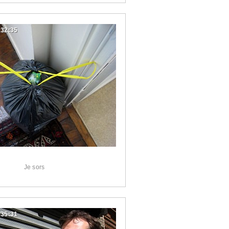
:32:35
Je sors
:35:31