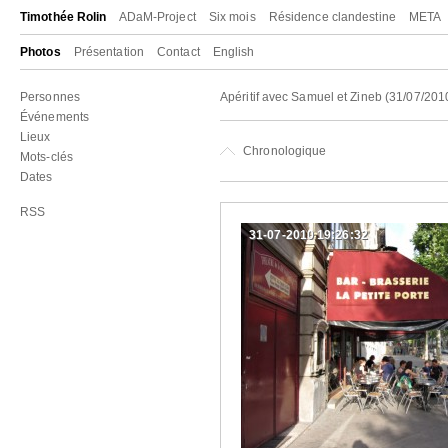
Timothée Rolin
ADaM-Project
Six mois
Résidence clandestine
META
Photos
Présentation
Contact
English
Personnes
Apéritif avec Samuel et Zineb (31/07/201
Événements
Lieux
Chronologique
Mots-clés
Dates
RSS
31-07-2010 19:26:32