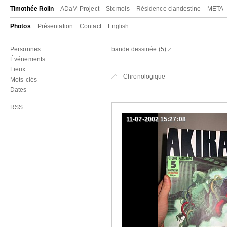
Timothée Rolin
ADaM-Project
Six mois
Résidence clandestine
META
Photos
Présentation
Contact
English
Personnes
bande dessinée
(5)
Événements
Lieux
Chronologique
Mots-clés
Dates
RSS
11-07-2002 15:27:08