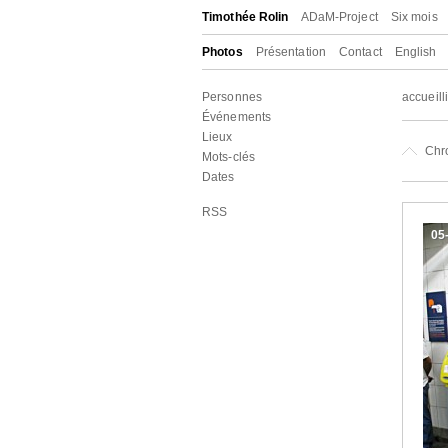
Timothée Rolin
ADaM-Project
Six mois
Photos
Présentation
Contact
English
Personnes
accueilli
Événements
Lieux
Chr
Mots-clés
Dates
RSS
05