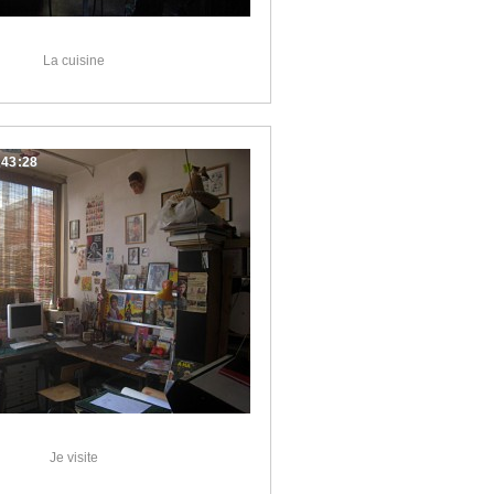
La cuisine
:43:28
Je visite