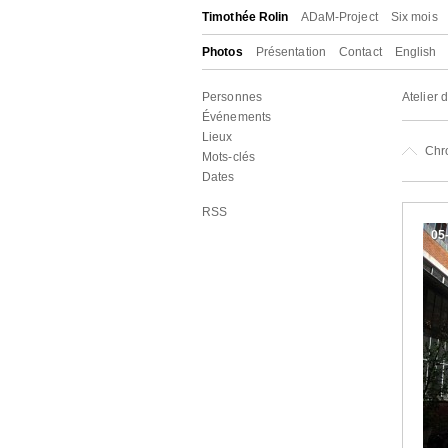
Timothée Rolin
ADaM-Project
Six mois
Photos
Présentation
Contact
English
Personnes
Atelier 
Événements
Lieux
Chr
Mots-clés
Dates
RSS
05