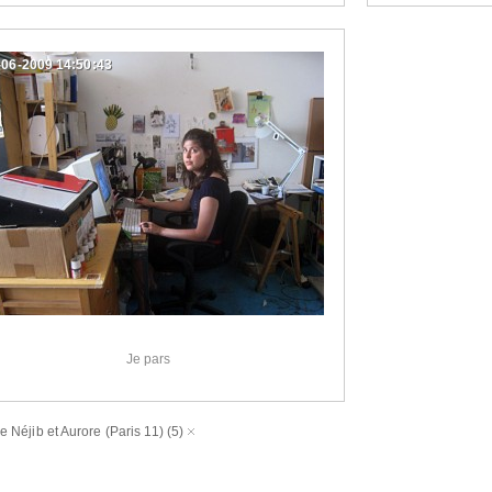
-06-2009 14:50:43
Je pars
de Néjib et Aurore (Paris 11)
(5)